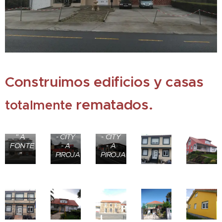
Construimos edificios y casas
rematados.
totalmente
Edificio
EROSKY
EROSKY
" A
- CITY
- CITY
FONTE
- A
- A
"
PIROJA
PIROJA