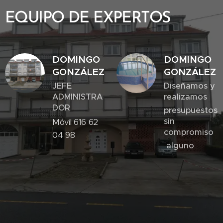
EQUIPO DE EXPERTOS
DOMINGO
DOMINGO
GONZÁLEZ
GONZÁLEZ
JEFE
Diseñamos y
ADMINISTRA
realizamos
DOR
presupuestos
sin
Móvil 616 62
compromiso
04 98
alguno