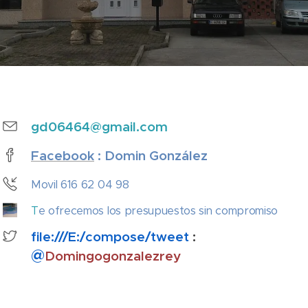
gd06464@gmail.com
Facebook
: Domin González
Movil 616 62 04 98
T
e ofrecemos los
presupuestos
sin compromiso
file:///E:/compose/tweet
:
@
Domingogonzalezrey